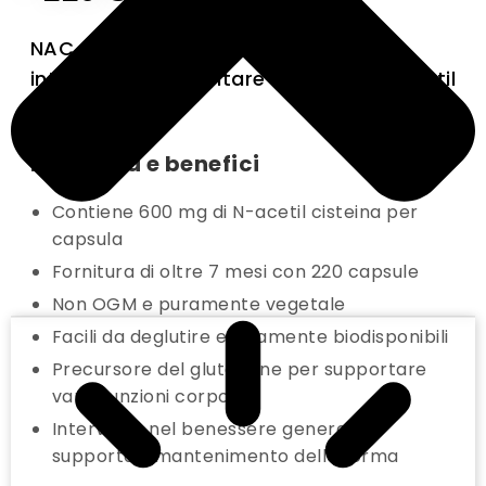
NAC 220 capsule da 600 mg è un
integratore alimentare a base di N-acetil
cisteina.
Proprietà e benefici
Contiene 600 mg di N-acetil cisteina per
capsula
Fornitura di oltre 7 mesi con 220 capsule
Non OGM e puramente vegetale
Facili da deglutire e altamente biodisponibili
Precursore del glutatione per supportare
varie funzioni corporee
Interviene nel benessere generale e
supporta il mantenimento della forma