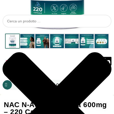
19,90
€
-
+
AGGIUNGI AL CARRELLO
NAC N-Acetil-Cisteina 600mg
– 220 Capsule