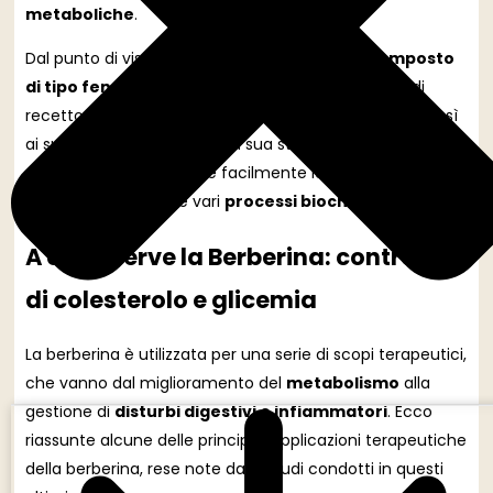
metaboliche
.
Dal punto di vista chimico, la berberina è un
composto
di tipo fenolico
che può interagire con una serie di
recettori ed enzimi nel corpo umano, contribuendo così
ai suoi effetti terapeutici. La sua struttura chimica le
consente di attraversare facilmente le membrane
cellulari e influenzare vari
processi biochimici
.
A cosa serve la Berberina: controllo
di colesterolo e glicemia
La berberina è utilizzata per una serie di scopi terapeutici,
che vanno dal miglioramento del
metabolismo
alla
gestione di
disturbi digestivi e infiammatori
. Ecco
riassunte alcune delle principali applicazioni terapeutiche
della berberina, rese note dagli studi condotti in questi