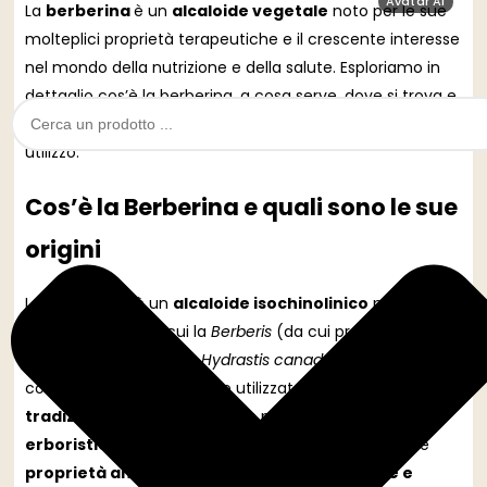
Avatar AI
La
berberina
è un
alcaloide vegetale
noto per le sue
molteplici proprietà terapeutiche e il crescente interesse
nel mondo della nutrizione e della salute. Esploriamo in
dettaglio cos’è la berberina, a cosa serve, dove si trova e
quali sono le raccomandazioni quotidiane per il suo
utilizzo.
Cos’è la Berberina e quali sono le sue
origini
La
berberina
è un
alcaloide isochinolinico
presente in
diverse piante, tra cui la
Berberis
(da cui prende il nome),
la
Coptis chinensis
e la
Hydrastis canadensis
. Questo
composto naturale è stato utilizzato nella
medicina
tradizionale cinese
e in altre pratiche di
medicina
erboristica
per secoli. La berberina è nota per le sue
proprietà antimicrobiche, antinfiammatorie e