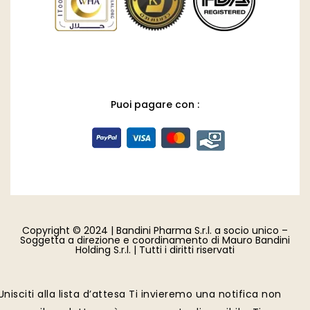
Puoi pagare con :
Copyright © 2024 | Bandini Pharma S.r.l. a socio unico –
Soggetta a direzione e coordinamento di Mauro Bandini
Holding S.r.l. | Tutti i diritti riservati
Unisciti alla lista d’attesa
Ti invieremo una notifica non