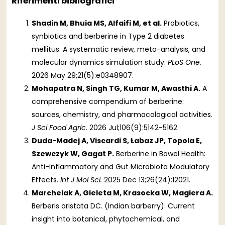
Riferimenti bibliografici
Shadin M, Bhuia MS, Alfaifi M, et al.
Probiotics,
synbiotics and berberine in Type 2 diabetes
mellitus: A systematic review, meta-analysis, and
molecular dynamics simulation study.
PLoS One.
2026 May 29;21(5):e0348907.
Mohapatra N, Singh TG, Kumar M, Awasthi A.
A
comprehensive compendium of berberine:
sources, chemistry, and pharmacological activities.
J Sci Food Agric.
2026 Jul;106(9):5142-5162.
Duda-Madej A, Viscardi S, Łabaz JP, Topola E,
Szewczyk W, Gagat P.
Berberine in Bowel Health:
Anti-Inflammatory and Gut Microbiota Modulatory
Effects.
Int J Mol Sci.
2025 Dec 13;26(24):12021.
Marchelak A, Gieleta M, Krasocka W, Magiera A.
Berberis aristata DC. (Indian barberry): Current
insight into botanical, phytochemical, and