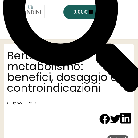
0,00
€
Linee Prodotti
Categorie Terapeutiche
Berberina e
metabolismo:
benefici, dosaggio e
controindicazioni
Giugno 11, 2026